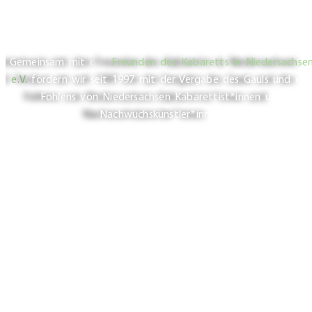
- GAUL VON
NIEDERSACHSEN
Gemeinsam mit den
Freunden des Kabaretts in Niedersachse
e.V.
fördern wir seit 1997 mit der Vergabe des Gauls und des
Fohlens von Niedersachsen Kabarettist*innen und
Nachwuchskünstler*innen.