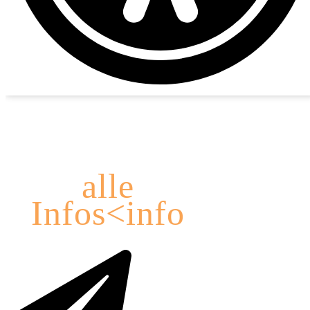
ÜBER DAS
THEATER
alle
Infos<info