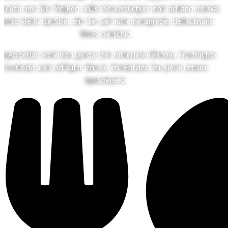
Zutaten aus der Region, süße Versuchungen und andere warm
sowie kalte Speisen, die Sie auf eine anregende, kulinarische
Reise schicken.
Abgerundet wird das ganze mit erlesenen Weinen, fruchtigen
Cocktails und süffigen Bieren. Entdecken Sie jetzt unsere
Speisekarte.